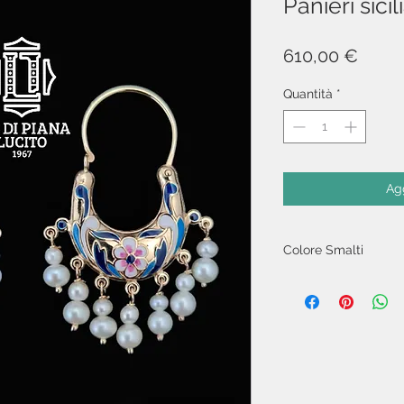
Panieri sicil
Prez
610,00 €
Quantità
*
Agg
Colore Smalti
indicare il colore deg