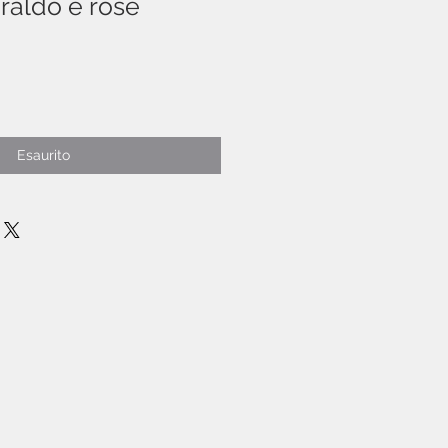
raldo e rose
zo
Esaurito